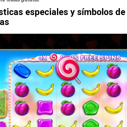
sticas especiales y símbolos de 
ras