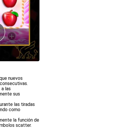
 que nuevos
 consecutivas.
 a las
amente sus
urante las tiradas
dando como
mente la función de
ímbolos scatter.