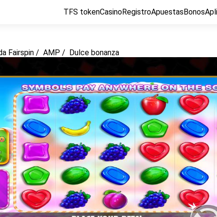
TFS token
Casino
Registro
Apuestas
Bonos
Apl
a Fairspin
/
AMP
/
Dulce bonanza