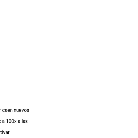
r caen nuevos
 a 100x a las
tivar