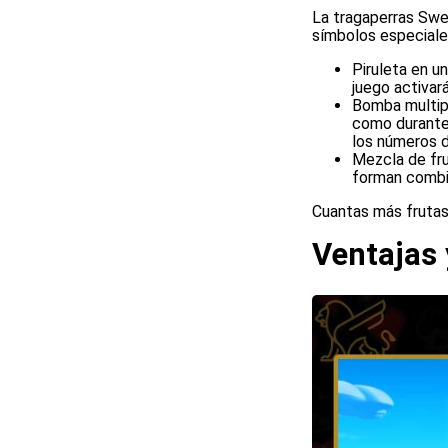
La tragaperras Swe
símbolos especiale
Piruleta en u
juego activar
Bomba multipl
como durante 
los números d
Mezcla de frut
forman combi
Cuantas más frutas i
Ventajas