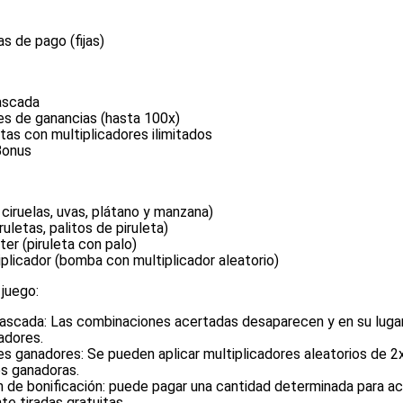
s de pago (fijas)
ascada
es de ganancias (hasta 100x)
itas con multiplicadores ilimitados
Bonus
 ciruelas, uvas, plátano y manzana)
uletas, palitos de piruleta)
er (piruleta con palo)
plicador (bomba con multiplicador aleatorio)
 juego:
cascada: Las combinaciones acertadas desaparecen y en su luga
adores.
es ganadores: Se pueden aplicar multiplicadores aleatorios de 2x
s ganadoras.
n de bonificación: puede pagar una cantidad determinada para ac
e tiradas gratuitas.