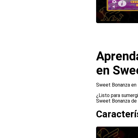
Aprenda
en Swe
Sweet Bonanza en Fa
¿Listo para sumergi
Sweet Bonanza de Pr
Caracterí