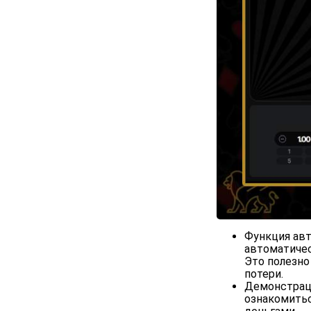
Функция авт
автоматичес
Это полезно
потери.
Демонстрац
ознакомитьс