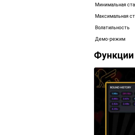
Минимальная ст
Максимальная ст
Волатильность
Демо-режим
Функции