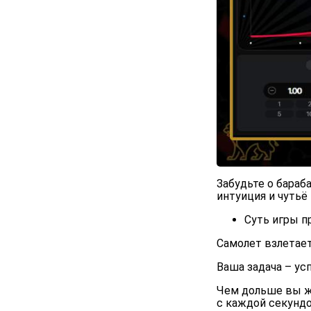
Забудьте о бараб
интуиция и чутьё
Суть игры п
Самолет взлетает
Ваша задача – усп
Чем дольше вы ж
с каждой секундо